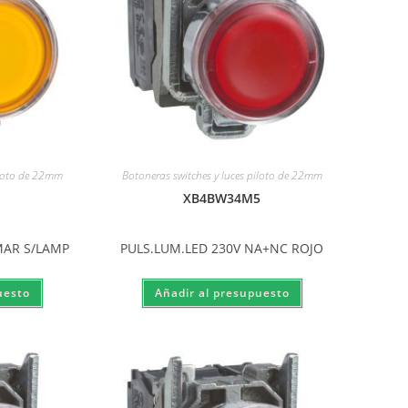
iloto de 22mm
Botoneras switches y luces piloto de 22mm
XB4BW34M5
MAR S/LAMP
PULS.LUM.LED 230V NA+NC ROJO