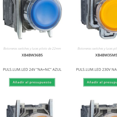
Botoneras switches y luces piloto de 22mm
Botoneras switches y luces p
XB4BW36B5
XB4BW35M
PULS.LUM.LED 24V “NA+NC” AZUL
PULS.LUM.LED 230V N