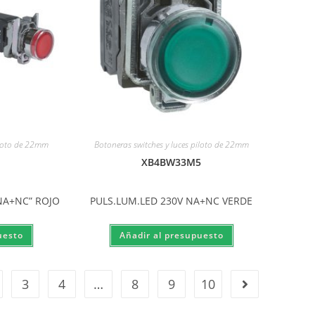
iloto de 22mm
Botoneras switches y luces piloto de 22mm
XB4BW33M5
NA+NC” ROJO
PULS.LUM.LED 230V NA+NC VERDE
3
4
…
8
9
10