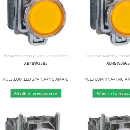
Botoneras switches y luces piloto de 22mm
Botoneras switches y luces p
XB4BW35B5
XB4BW3565
PULS.LUM.LED 24V NA+NC AMAR.
PULS LUM 1NA+1NC A