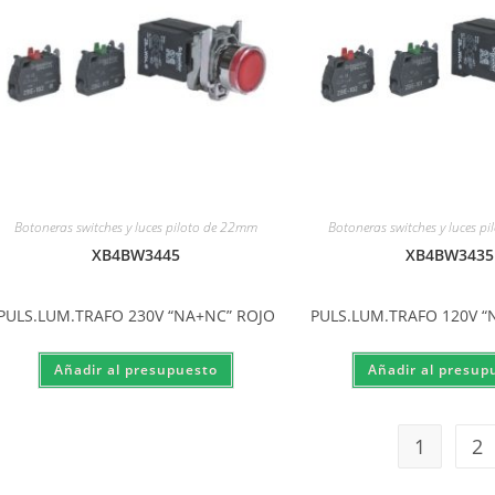
Botoneras switches y luces piloto de 22mm
Botoneras switches y luces p
XB4BW3445
XB4BW3435
PULS.LUM.TRAFO 230V “NA+NC” ROJO
PULS.LUM.TRAFO 120V “
1
2