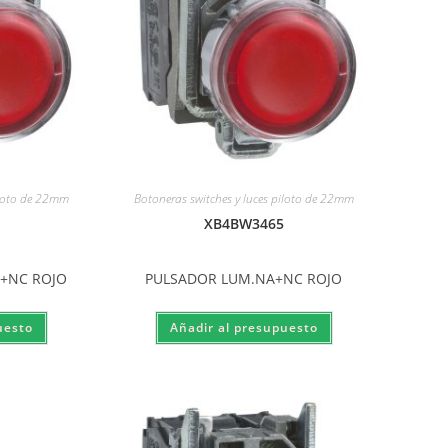
iloto de 22mm
Botoneras switches y luces piloto de 22mm
XB4BW3465
A+NC ROJO
PULSADOR LUM.NA+NC ROJO