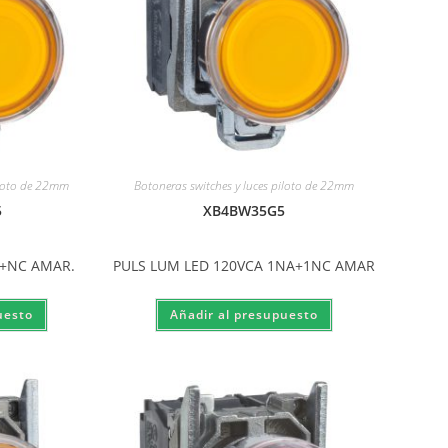
iloto de 22mm
Botoneras switches y luces piloto de 22mm
5
XB4BW35G5
A+NC AMAR.
PULS LUM LED 120VCA 1NA+1NC AMAR