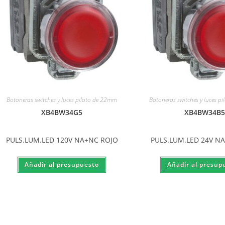
Botoneras switches y luces piloto de 22mm
Botoneras switches y luces p
XB4BW34G5
XB4BW34B5
PULS.LUM.LED 120V NA+NC ROJO
PULS.LUM.LED 24V N