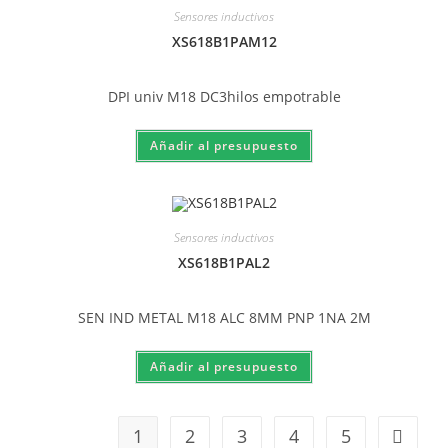
Sensores inductivos
XS618B1PAM12
DPI univ M18 DC3hilos empotrable
Sensores inductivos
XS618B1PAL2
SEN IND METAL M18 ALC 8MM PNP 1NA 2M
1
2
3
4
5